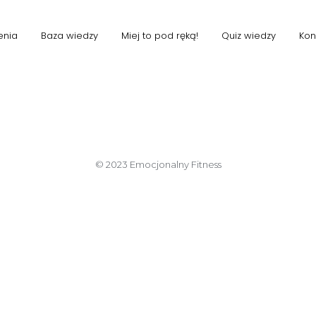
1
enia
Baza wiedzy
Miej to pod ręką!
Quiz wiedzy
Kon
© 2023 Emocjonalny Fitness