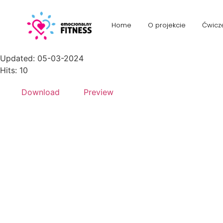
Article-img_3-13122021-768x37
Home
O projekcie
Ćwicz
File size: 2.36 KB
Created: 05-03-2024
Updated: 05-03-2024
Hits: 10
Download
Preview