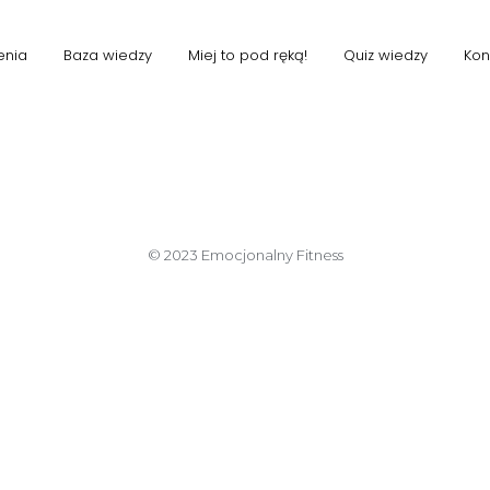
405
enia
Baza wiedzy
Miej to pod ręką!
Quiz wiedzy
Kon
© 2023 Emocjonalny Fitness