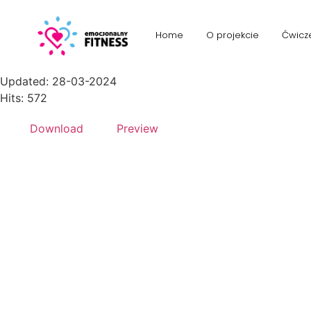
Trening autogenny Schultza
Home
O projekcie
Ćwicz
File size: 380.33 KB
Created: 28-03-2024
Updated: 28-03-2024
Hits: 572
Download
Preview