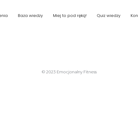
enia
Baza wiedzy
Miej to pod ręką!
Quiz wiedzy
Kon
© 2023 Emocjonalny Fitness