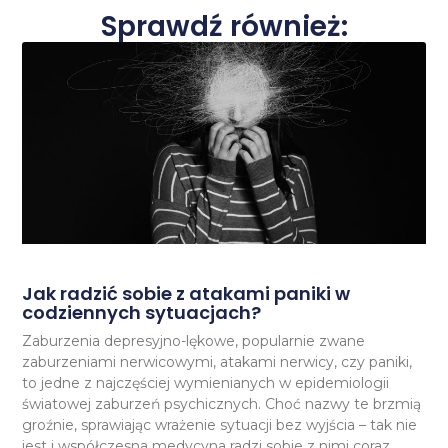
Sprawdź również:
Jak radzić sobie z atakami paniki w
codziennych sytuacjach?
Zaburzenia depresyjno-lękowe, popularnie zwane
zaburzeniami nerwicowymi, atakami nerwicy, czy paniki,
to jedne z najczęściej wymienianych w epidemiologii
światowej zaburzeń psychicznych. Choć nazwy te brzmią
groźnie, sprawiając wrażenie sytuacji bez wyjścia – tak nie
jest i współczesna medycyna radzi sobie z nimi coraz