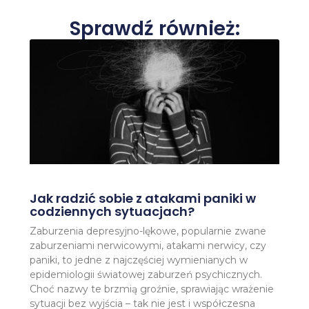
Sprawdź również:
Jak radzić sobie z atakami paniki w
codziennych sytuacjach?
Zaburzenia depresyjno-lękowe, popularnie zwane
zaburzeniami nerwicowymi, atakami nerwicy, czy
paniki, to jedne z najczęściej wymienianych w
epidemiologii światowej zaburzeń psychicznych.
Choć nazwy te brzmią groźnie, sprawiając wrażenie
sytuacji bez wyjścia – tak nie jest i współczesna